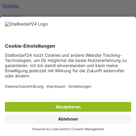
Heiniger
hippomed
HKM
HORSEWARE®
JOSERA
Karlie
KENTUCKY®
KERBL
KNEILMANN®
KRAFFT