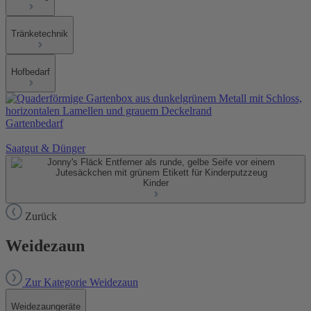
Tränketechnik
Hofbedarf
Gartenbedarf
Saatgut & Dünger
Kinder
Zurück
Weidezaun
Zur Kategorie Weidezaun
Weidezaungeräte