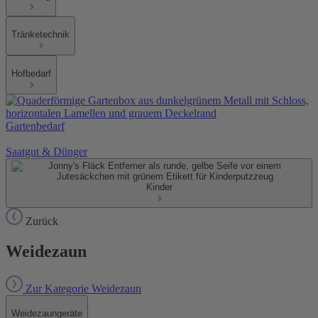
Tränketechnik
Hofbedarf
Gartenbedarf
Saatgut & Dünger
Kinder
Zurück
Weidezaun
Zur Kategorie Weidezaun
Weidezaungeräte