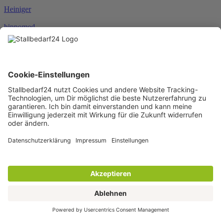
Heiniger
hippomed
HKM
HORSEWARE®
JOSERA
Karlie
KENTUCKY®
KERBL
KNEILMANN®
KRAFFT