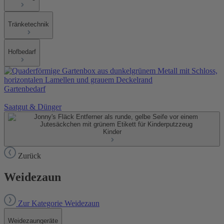
Tränketechnik
Hofbedarf
Gartenbedarf
Saatgut & Dünger
Kinder
Zurück
Weidezaun
Zur Kategorie Weidezaun
Weidezaungeräte