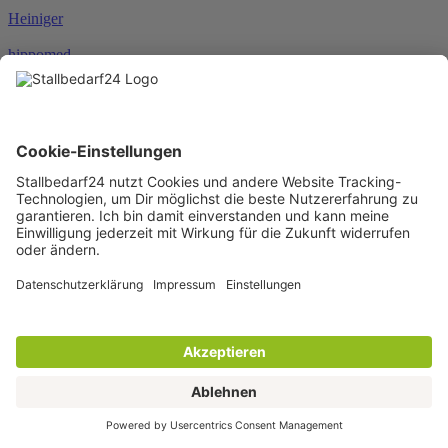
Heiniger
hippomed
HKM
HORSEWARE®
JOSERA
Karlie
KENTUCKY®
KERBL
KNEILMANN®
KRAFFT