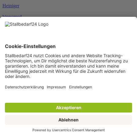
Heiniger
hippomed
HKM
HORSEWARE®
JOSERA
Karlie
KENTUCKY®
KERBL
KNEILMANN®
KRAFFT