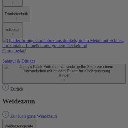
Tränketechnik
Hofbedarf
Gartenbedarf
Saatgut & Dünger
Kinder
Zurück
Weidezaun
Zur Kategorie Weidezaun
Weidezaungeräte