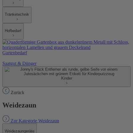
Tränketechnik
Hofbedarf
Gartenbedarf
Saatgut & Dünger
Kinder
Zurück
Weidezaun
Zur Kategorie Weidezaun
Weidezaungeräte