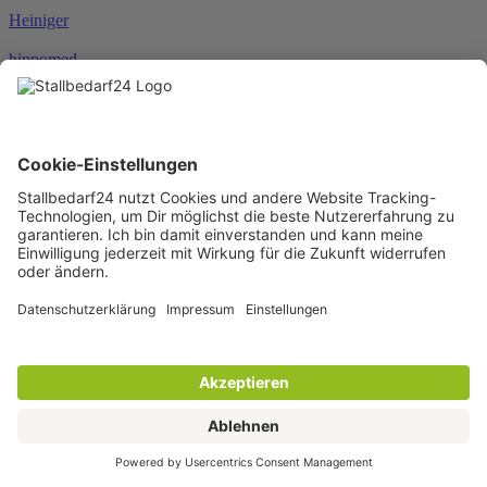
Heiniger
hippomed
HKM
HORSEWARE®
JOSERA
Karlie
KENTUCKY®
KERBL
KNEILMANN®
KRAFFT