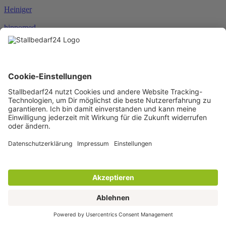
Heiniger
hippomed
HKM
HORSEWARE®
JOSERA
Karlie
KENTUCKY®
KERBL
KNEILMANN®
KRAFFT