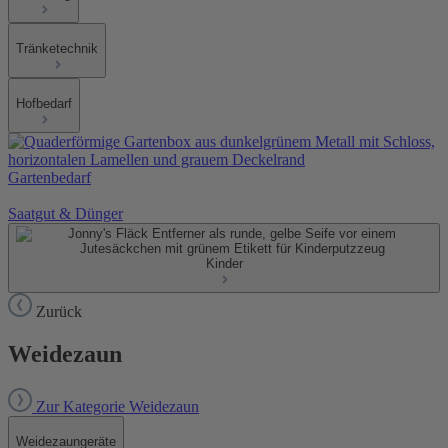
Tränketechnik
Hofbedarf
Gartenbedarf
Saatgut & Dünger
Kinder
Zurück
Weidezaun
Zur Kategorie Weidezaun
Weidezaungeräte