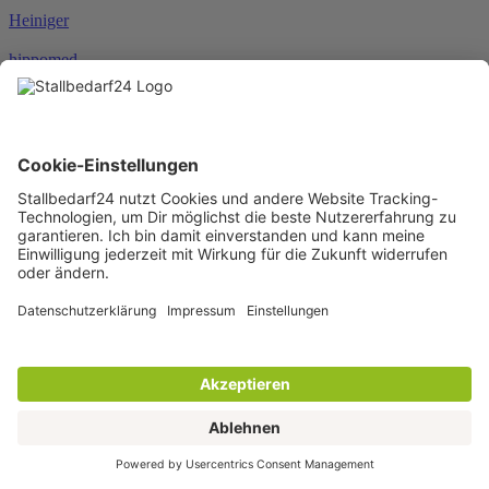
Heiniger
hippomed
HKM
HORSEWARE®
JOSERA
Karlie
KENTUCKY®
KERBL
KNEILMANN®
KRAFFT