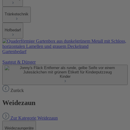
Tränketechnik
Hofbedarf
Gartenbedarf
Saatgut & Dünger
Kinder
Zurück
Weidezaun
Zur Kategorie Weidezaun
Weidezaungeräte