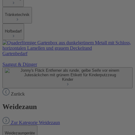
Tränketechnik
Hofbedarf
Gartenbedarf
Saatgut & Dünger
Kinder
Zurück
Weidezaun
Zur Kategorie Weidezaun
Weidezaungeräte