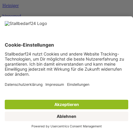
Heiniger
hippomed
HKM
HORSEWARE®
JOSERA
Karlie
KENTUCKY®
KERBL
KNEILMANN®
KRAFFT