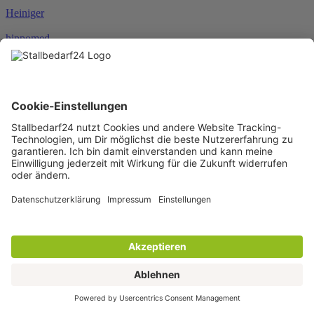
Heiniger
hippomed
HKM
HORSEWARE®
JOSERA
Karlie
KENTUCKY®
KERBL
KNEILMANN®
KRAFFT