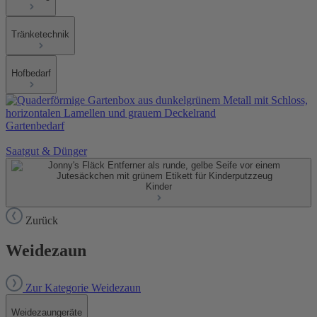
Tränketechnik
Hofbedarf
Gartenbedarf
Saatgut & Dünger
Kinder
Zurück
Weidezaun
Zur Kategorie Weidezaun
Weidezaungeräte