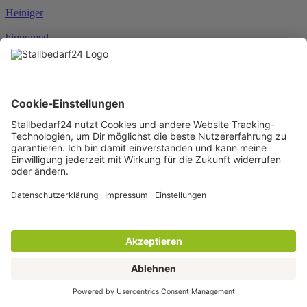
Heiniger
hippomed
HKM
HORSEWARE®
JOSERA
Karlie
KENTUCKY®
KERBL
KNEILMANN®
KRAFFT