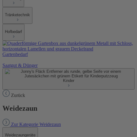
Tränketechnik
Hofbedarf
Gartenbedarf
Saatgut & Dünger
Kinder
Zurück
Weidezaun
Zur Kategorie Weidezaun
Weidezaungeräte