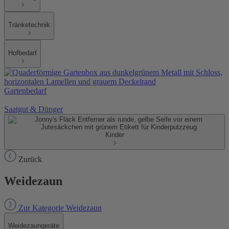
Tränketechnik
Hofbedarf
Gartenbedarf
Saatgut & Dünger
Kinder
Zurück
Weidezaun
Zur Kategorie Weidezaun
Weidezaungeräte