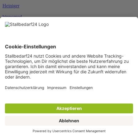
Heiniger
hippomed
HKM
HORSEWARE®
JOSERA
Karlie
KENTUCKY®
KERBL
KNEILMANN®
KRAFFT