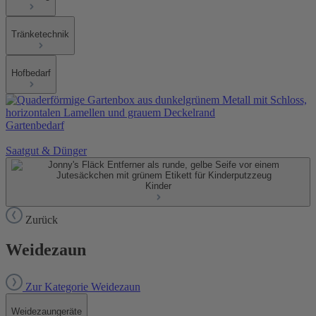
Tränketechnik
Hofbedarf
Gartenbedarf
Saatgut & Dünger
Kinder
Zurück
Weidezaun
Zur Kategorie Weidezaun
Weidezaungeräte