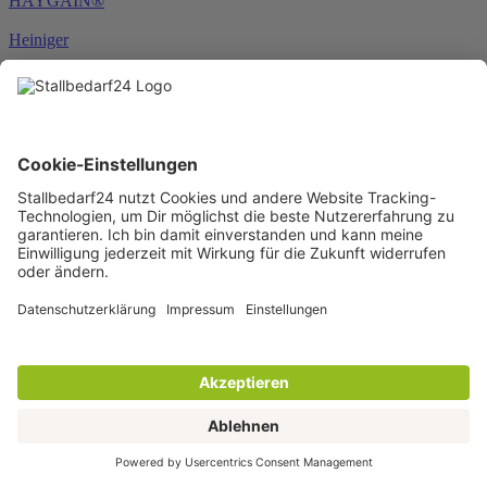
HAYGAIN®
Heiniger
hippomed
HKM
HORSEWARE®
JOSERA
Karlie
KENTUCKY®
KERBL
KNEILMANN®