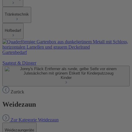
Tränketechnik
Hofbedarf
Gartenbedarf
Saatgut & Dünger
Kinder
Zurück
Weidezaun
Zur Kategorie Weidezaun
Weidezaungeräte