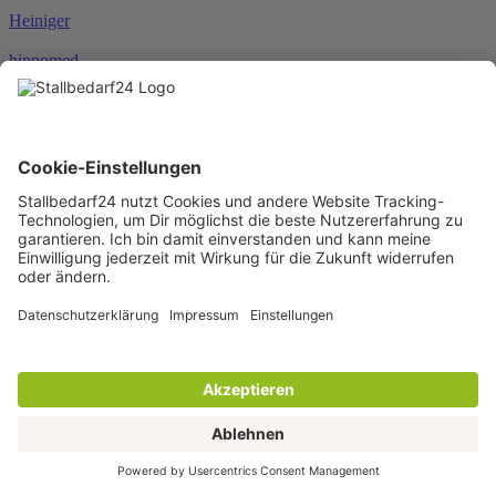
Heiniger
hippomed
HKM
HORSEWARE®
JOSERA
Karlie
KENTUCKY®
KERBL
KNEILMANN®
KRAFFT