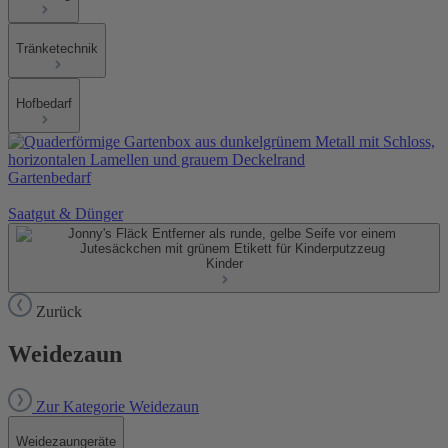
Tränketechnik
Hofbedarf
Gartenbedarf
Saatgut & Dünger
Kinder
Zurück
Weidezaun
Zur Kategorie Weidezaun
Weidezaungeräte