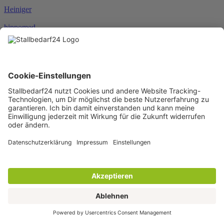
Heiniger
hippomed
HKM
HORSEWARE®
JOSERA
Karlie
KENTUCKY®
KERBL
KNEILMANN®
KRAFFT