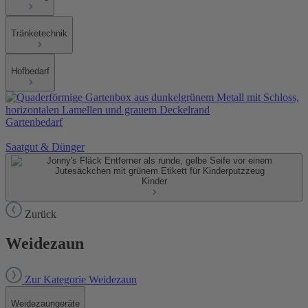
Tränketechnik
Hofbedarf
Gartenbedarf
Saatgut & Dünger
Kinder
Zurück
Weidezaun
Zur Kategorie Weidezaun
Weidezaungeräte