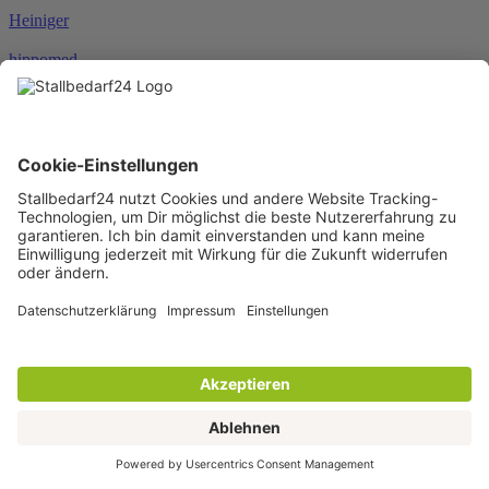
Heiniger
hippomed
HKM
HORSEWARE®
JOSERA
Karlie
KENTUCKY®
KERBL
KNEILMANN®
KRAFFT